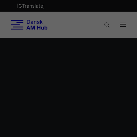
[GTranslate]
Tech Check
Optimering
Bæredygtighed
Byggeri
Tekstil
Refabrikation
Month: Juni 2023
Biobuild Business
Faglærte 4.0
Nordic AM Alliance
AM Metal Network
Nyheder
Mød teamet
AM Magazine