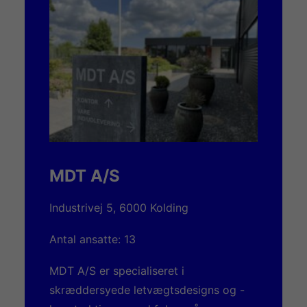
MDT A/S
Industrivej 5, 6000 Kolding
Antal ansatte: 13
MDT A/S er specialiseret i
skræddersyede letvægtsdesigns og -