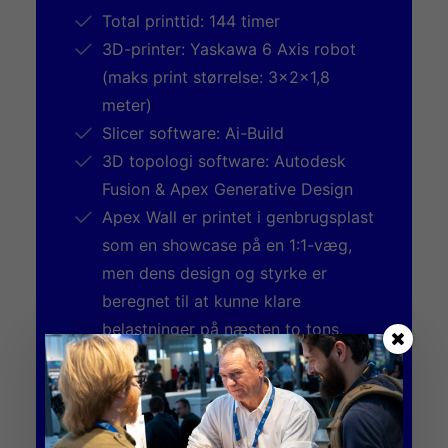
Total printtid: 144 timer
3D-printer: Yaskawa 6 Axis robot
(maks print størrelse: 3x2x1,8
meter)
Slicer software: Ai-Build
3D topologi software: Autodesk
Fusion & Apex Generative Design
Apex Wall er printet i genbrugsplast
som en showcase på en 1:1-væg,
men dens design og styrke er
beregnet til at kunne klare
belastninger på næsten to tons,
hvis den bliver 3D-printet i 2,5 mm
tykt rustfrit stål ved hjælp af en
svejserobot.