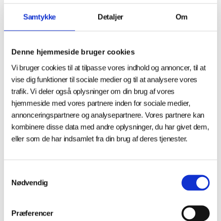
Samtykke
Detaljer
Om
Denne hjemmeside bruger cookies
Vi bruger cookies til at tilpasse vores indhold og annoncer, til at
vise dig funktioner til sociale medier og til at analysere vores
trafik. Vi deler også oplysninger om din brug af vores
Vi skal turde tænke nyt i
hjemmeside med vores partnere inden for sociale medier,
Danmarks erhvervs- og
annonceringspartnere og analysepartnere. Vores partnere kan
innovationssystem
kombinere disse data med andre oplysninger, du har givet dem,
eller som de har indsamlet fra din brug af deres tjenester.
af
thomas@thomasbech.dk
|
feb 18, 2026
|
Nyheder
For godt et år siden satte Draghi-rapporten en tydelig streg
Samtykkevalg
under en ubehagelig realitet: Hvis Europa fortsætter som
Nødvendig
hidtil, risikerer vi at sakke afgørende bagud – teknologisk,
industrielt og økonomisk. Af Thomas Hofman-Bang, adm.
direktør, Industriens Fond...
Præferencer