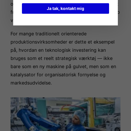
omkostninger ved iterationer, færre værktøjer at
Ja tak, kontakt mig
fremstille, hurtigere beslutninger og mindre risiko
ved at teste nye produkter.
For mange traditionelt orienterede
produktionsvirksomheder er dette et eksempel
på, hvordan en teknologisk investering kan
bruges som et reelt strategisk værktøj — ikke
bare som en ny maskine på gulvet, men som en
katalysator for organisatorisk fornyelse og
markedsudvidelse.