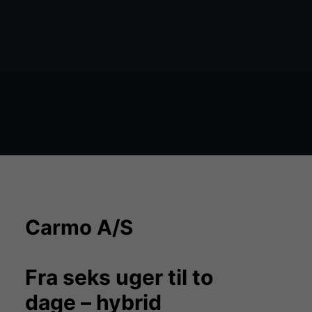
Økosystem kort
marked
Carmo A/S
Fra seks uger til to
dage – hybrid