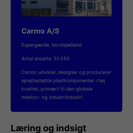
Carmo A/S
Espergærde, Nordsjælland
Antal ansatte: 51-250
Carmo udvikler, designer og producerer
sprøjtestøbte plastkomponenter i høj
kvalitet, primært til den globale
medico- og industriindustri.
Læring og indsigt