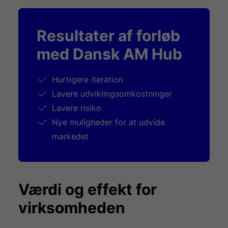
Resultater af forløb
med Dansk AM Hub
Hurtigere iteration
Lavere udviklingsomkostninger
Lavere risiko
Nye muligheder for at udvide
markedet
Værdi og effekt for
virksomheden