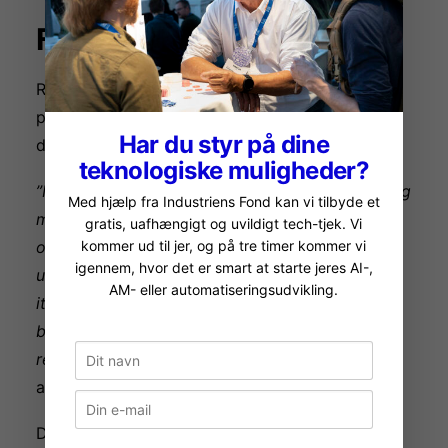
Fra udfordring til fordel
Resultatet er en mere fleksibel og robust
produktionsplatform, hvor AM er blevet en fast
Har du styr på dine
del af virksomhedens DNA.
teknologiske muligheder?
”Metoden er en gamechanger. Det gør det nemlig
Med hjælp fra Industriens Fond kan vi tilbyde et
muligt at producere prototyper langt hurtigere
gratis, uafhængigt og uvildigt tech-tjek. Vi
og gør det samtidig lettere at justere designet
kommer ud til jer, og på tre timer kommer vi
igennem, hvor det er smart at starte jeres AI-,
undervejs, da det er muligt at lave flere
AM- eller automatiseringsudvikling.
iterationer. Den samlede fremstillingsproces
bliver dermed kortere, og omkostningerne
reduceres”
, fortæller Anders Johnsen, VP R&D
and Technology hos Carmo.
Den operationelle gevinst er åbenlys: Lavere