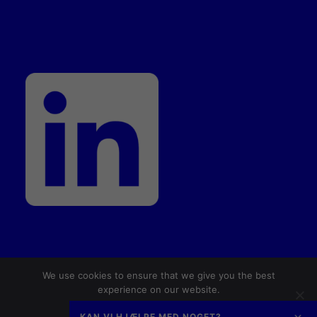
We use cookies to ensure that we give you the best
© 2026 Dansk AM Hub. All rights reserved
experience on our website.
Ok
No
Privacy policy
KAN VI HJÆLPE MED NOGET?