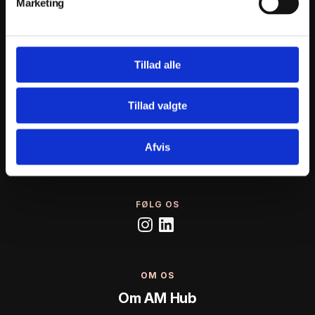
Marketing
STØTTET AF
Tillad alle
RÅDGIVNING
Tech Check
Tillad valgte
Bæredygtighed
Effektivisering
Afvis
Optimering
FØLG OS
OM OS
Om AM Hub