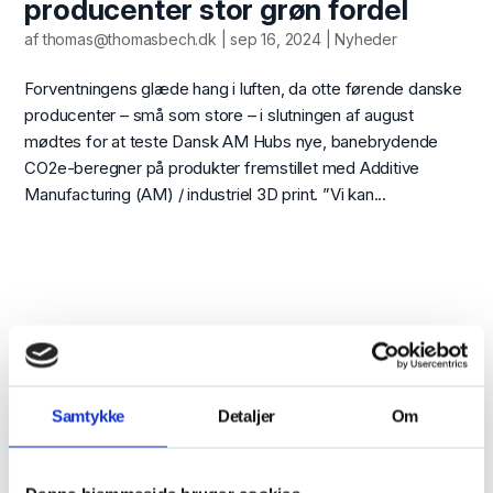
producenter stor grøn fordel
af
thomas@thomasbech.dk
|
sep 16, 2024
|
Nyheder
Forventningens glæde hang i luften, da otte førende danske
producenter – små som store – i slutningen af august
mødtes for at teste Dansk AM Hubs nye, banebrydende
CO2e-beregner på produkter fremstillet med Additive
Manufacturing (AM) / industriel 3D print. ”Vi kan...
Tilmeld dig vores
nyhedsbrev
Samtykke
Detaljer
Om