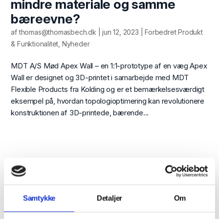
mindre materiale og samme
bæreevne?
af
thomas@thomasbech.dk
|
jun 12, 2023
|
Forbedret Produkt
& Funktionalitet
,
Nyheder
MDT A/S Mød Apex Wall – en 1:1-prototype af en væg Apex
Wall er designet og 3D-printet i samarbejde med MDT
Flexible Products fra Kolding og er et bemærkelsesværdigt
eksempel på, hvordan topologioptimering kan revolutionere
konstruktionen af 3D-printede, bærende...
Tilmeld dig vores
Samtykke
Detaljer
Om
nyhedsbrev