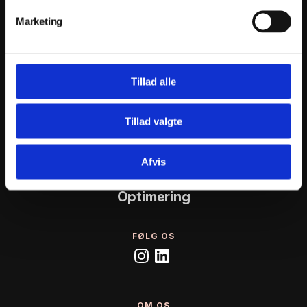
uvildigt.
Marketing
STØTTET AF
Tillad alle
RÅDGIVNING
Tillad valgte
Tech Check
Bæredygtighed
Afvis
Effektivisering
Optimering
FØLG OS
OM OS