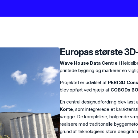
Europas største 3D
Wave House Data Centre
i Heidelb
printede bygning og markerer en vigtig
Projektet er udviklet af
PERI 3D Cons
blev opført ved hjælp af
COBODs BOD
En central designudfordring blev løst 
Korte
, som integrerede et karakteris
vægge. De komplekse, bølgende vægfo
realisere med traditionelle byggemetod
grund af teknologiens store designfri