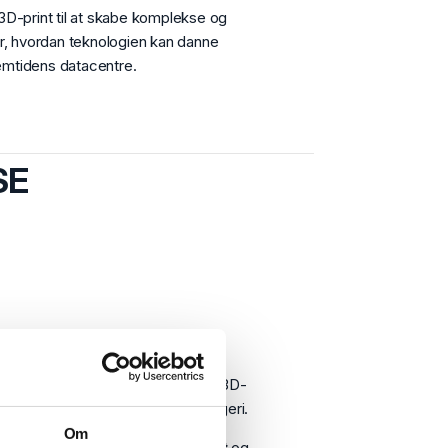
3D-print til at skabe komplekse og
er, hvordan teknologien kan danne
remtidens datacentre.
SE
erg, Tyskland, er Europas største 3D-
 milepæl inden for innovativt byggeri.
Om
truction
og
HeidelbergCement
og