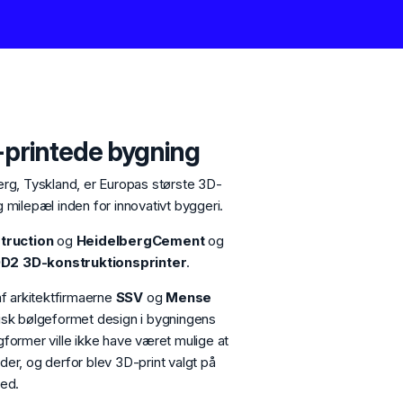
-printede bygning
erg, Tyskland, er Europas største 3D-
 milepæl inden for innovativt byggeri.
truction
og
HeidelbergCement
og
2 3D-konstruktionsprinter
.
af arkitektfirmaerne
SSV
og
Mense
tisk bølgeformet design i bygningens
rmer ville ikke have været mulige at
er, og derfor blev 3D-print valgt på
hed.