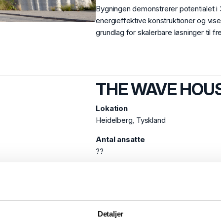
Bygningen demonstrerer potentialet i 
energieffektive konstruktioner og vis
grundlag for skalerbare løsninger til f
THE WAVE HOU
Lokation
Heidelberg, Tyskland
Antal ansatte
??
Info
Wave House Data Centre
i Heidelb
printede bygning og markerer en vigtig
Detaljer
Projektet er udviklet af
PERI 3D Cons