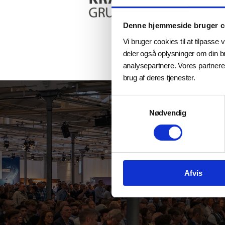
Denne hjemmeside bruger c
Vi bruger cookies til at tilpasse v
deler også oplysninger om din b
analysepartnere. Vores partnere
brug af deres tjenester.
Samtykkevalg
Nødvendig
Er jeres produ
Afvis