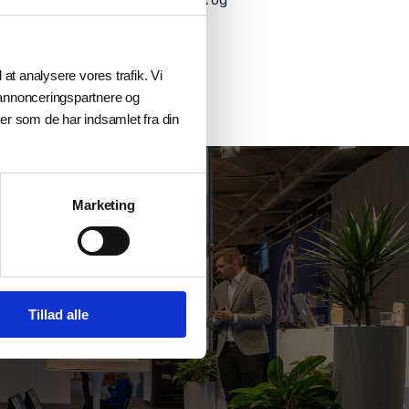
2 3D-konstruktionsprinter
.
l at analysere vores trafik. Vi
 annonceringspartnere og
er som de har indsamlet fra din
Marketing
ller en styrke?
Tillad alle