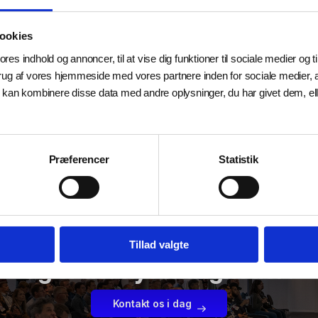
blev opført ved hjælp af
COBODs BOD
ookies
ores indhold og annoncer, til at vise dig funktioner til sociale medier og ti
rug af vores hjemmeside med vores partnere inden for sociale medier,
 kan kombinere disse data med andre oplysninger, du har givet dem, ell
Præferencer
Statistik
FÅ OPTIMERET JERES MULIGHEDER
ktionssetup en begrænsning – e
Tillad valgte
Og er der nye muligheder?
Kontakt os i dag