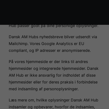
eller når du har skrevet dig op til at modtage
Økosystem kort
vores nyhedsbrev eller som netværksmedlem.
Det kan du være helt tryg ved, for Dansk AM
Hub passer godt på dine personlige oplysninger.
Dansk AM Hubs nyhedsbreve bliver udsendt via
Mailchimp
. Vores Google Analytics er EU
compliant, og IP adresser er anonymiserede.
På vores hjemmeside er der links til andres
hjemmesider og integrerede hjemmesider. Dansk
AM Hub er ikke ansvarlig for indholdet af disse
hjemmesider eller for deres praksis i forbindelse
med indsamling af personoplysninger.
Læs mere om, hvilke oplysninger Dansk AM Hub
indsamler og opbevarer, hvorfor de indsamles,