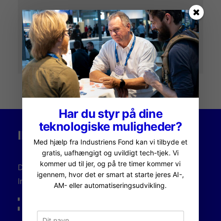
Har du styr på dine
teknologiske muligheder?
INDUSTRIENS FOND
Med hjælp fra Industriens Fond kan vi tilbyde et
gratis, uafhængigt og uvildigt tech-tjek. Vi
kommer ud til jer, og på tre timer kommer vi
Dansk AM Hub er initieret, udviklet og støttet af
igennem, hvor det er smart at starte jeres AI-,
Industriens Fond.
AM- eller automatiseringsudvikling.