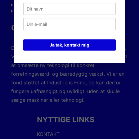
OM DANSK AM HUB
Ja tak, kontakt mig
Dansk AM Hub er industriens innovationspartner.
Vi hjælper danske produktionsvirksomheder med
at omsætte ny teknologi til konkret
forretningsværdi og bæredygtig vækst. Vi er en
fond støttet af Industriens Fond, og kan derfor
fungere uafhængigt og uvildigt, uden at skulle
sælge maskiner eller teknologi.
NYTTIGE LINKS
KONTAKT