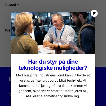
E-mail
*
Websted
Har du styr på dine
teknologiske muligheder?
Med hjælp fra Industriens Fond kan vi tilbyde et
INDUSTRIENS FOND
gratis, uafhængigt og uvildigt tech-tjek. Vi
kommer ud til jer, og på tre timer kommer vi
igennem, hvor det er smart at starte jeres AI-,
Dansk AM Hub er initieret, udviklet og støttet af
AM- eller automatiseringsudvikling.
Industriens Fond.