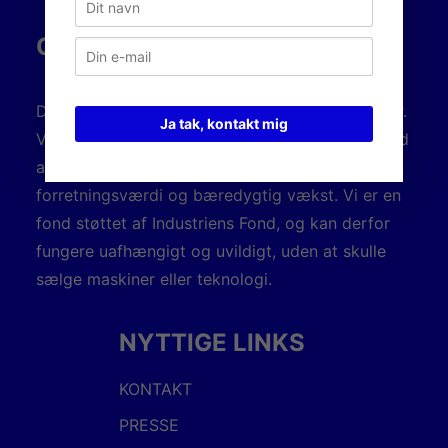
OM DANSK AM HUB
Dansk AM Hub er industriens innovationspartner.
Ja tak, kontakt mig
Vi hjælper danske produktionsvirksomheder med
at omsætte ny teknologi til konkret
forretningsværdi og bæredygtig vækst. Vi er en
fond støttet af Industriens Fond, og kan derfor
fungere uafhængigt og uvildigt, uden at skulle
sælge maskiner eller teknologi.
NYTTIGE LINKS
KONTAKT
PRESSE