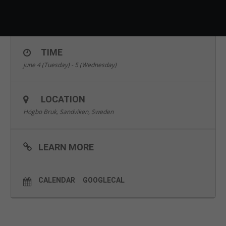
Økosystem kort
erfarne hoveder dele viden om den nyeste udvikling og
gennembrud indenfor dette felt.
TIME
june 4 (Tuesday) - 5 (Wednesday)
LOCATION
Högbo Bruk, Sandviken, Sweden
LEARN MORE
CALENDAR
GOOGLECAL