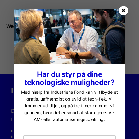
Websted
Har du styr på dine
teknologiske muligheder?
INDUSTRIENS FOND
Med hjælp fra Industriens Fond kan vi tilbyde et
gratis, uafhængigt og uvildigt tech-tjek. Vi
kommer ud til jer, og på tre timer kommer vi
Dansk AM Hub er initieret, udviklet og støttet af
igennem, hvor det er smart at starte jeres AI-,
Industriens Fond.
AM- eller automatiseringsudvikling.