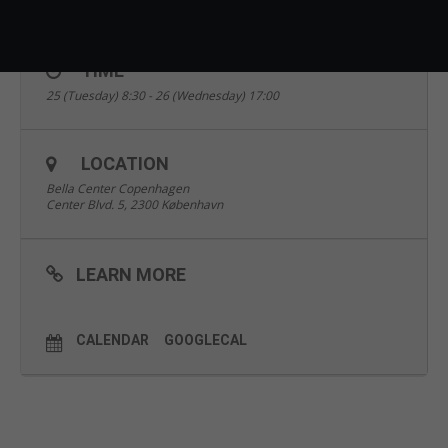
Økosystem kort
more come together to discuss and share the “what, when,
how and why” of the digital technologies and transformations.
TIME
Read more and register
here.
25 (Tuesday) 8:30 - 26 (Wednesday) 17:00
LOCATION
Bella Center Copenhagen
Center Blvd. 5, 2300 København
LEARN MORE
CALENDAR
GOOGLECAL