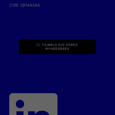
CVR: 39144344
TILMELD DIG VORES 
NYHEDSBREV