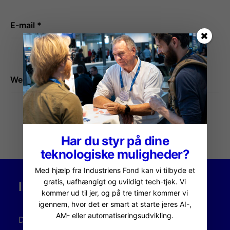
E-mail
*
Websted
Har du styr på dine
teknologiske muligheder?
Med hjælp fra Industriens Fond kan vi tilbyde et
gratis, uafhængigt og uvildigt tech-tjek. Vi
INDUSTRIENS FOND
kommer ud til jer, og på tre timer kommer vi
igennem, hvor det er smart at starte jeres AI-,
AM- eller automatiseringsudvikling.
Dansk AM Hub er initieret, udviklet og støttet af