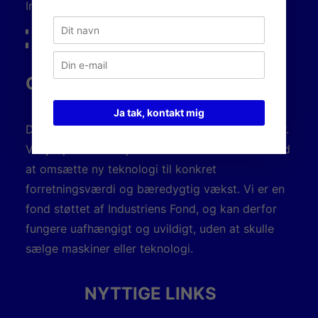
Industriens Fond.
OM DANSK AM HUB
Ja tak, kontakt mig
Dansk AM Hub er industriens innovationspartner.
Vi hjælper danske produktionsvirksomheder med
at omsætte ny teknologi til konkret
forretningsværdi og bæredygtig vækst. Vi er en
fond støttet af Industriens Fond, og kan derfor
fungere uafhængigt og uvildigt, uden at skulle
sælge maskiner eller teknologi.
NYTTIGE LINKS