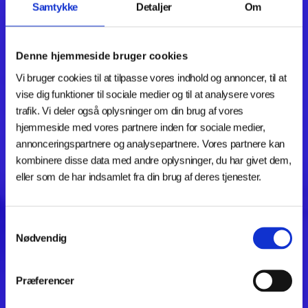
Samtykke
Detaljer
Om
Denne hjemmeside bruger cookies
Vi bruger cookies til at tilpasse vores indhold og annoncer, til at
vise dig funktioner til sociale medier og til at analysere vores
trafik. Vi deler også oplysninger om din brug af vores
BIOBUILD BUSINESS
hjemmeside med vores partnere inden for sociale medier,
annonceringspartnere og analysepartnere. Vores partnere kan
Innovationsprogram for nye
kombinere disse data med andre oplysninger, du har givet dem,
eller som de har indsamlet fra din brug af deres tjenester.
og kommercielt skalerbare
biobaserede
Samtykkevalg
byggekomponenter og -
Nødvendig
systemer
Præferencer