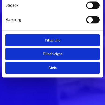
BioBuild Business skaber en innovativ metode og
Statistik
accelererer udviklingen af nye biobaserede materialer til
byggeriet med anvendelse af teknologiske, digitale og
bæredygtige produktionsmetoder.
Marketing
Læs mere
Tillad alle
Tillad valgte
Afvis