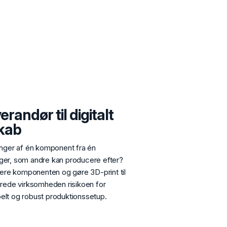
randør til digitalt
kab
nger af én komponent fra én
nger, som andre kan producere efter?
lisere komponenten og gøre 3D-print til
rede virksomheden risikoen for
belt og robust produktionssetup.