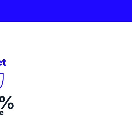
et
%
e