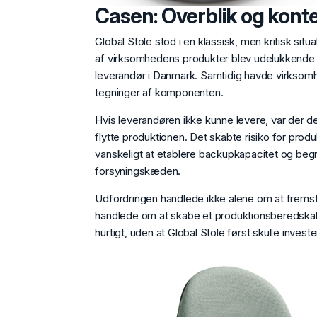
Casen: Overblik og kont
Global Stole stod i en klassisk, men kritisk situ
af virksomhedens produkter blev udelukkende f
leverandør i Danmark. Samtidig havde virksom
tegninger af komponenten.
Hvis leverandøren ikke kunne levere, var der der
flytte produktionen. Det skabte risiko for prod
vanskeligt at etablere backupkapacitet og begr
forsyningskæden.
Udfordringen handlede ikke alene om at fremst
handlede om at skabe et produktionsberedska
hurtigt, uden at Global Stole først skulle invest