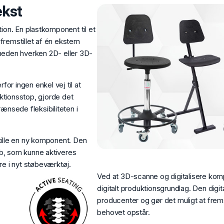
ekst
ation. En plastkomponent til et
remstillet af én ekstern
heden hverken 2D- eller 3D-
for ingen enkel vej til at
uktionsstop, gjorde det
ænsede fleksibiliteten i
ille en ny komponent. Den
b, som kunne aktiveres
ere i nyt støbeværktøj.
Ved at 3D-scanne og digitalisere komp
digitalt produktionsgrundlag. Den digi
producenter og gør det muligt at frem
behovet opstår.