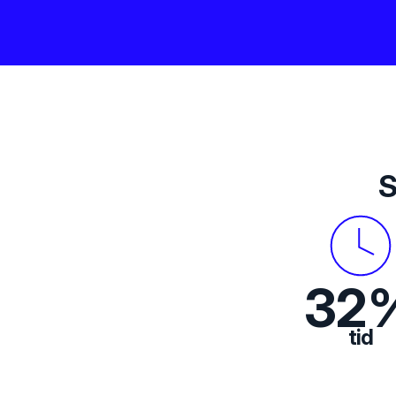
S
33
tid