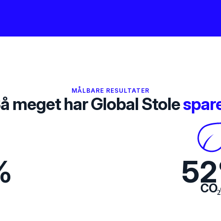
MÅLBARE RESULTATER
å meget har Global Stole
spar
%
54
CO₂