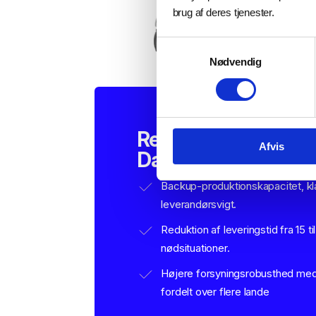
brug af deres tjenester.
Samtykkevalg
Nødvendig
Resultater af forlø
Afvis
Dansk AM Hub
Backup-produktionskapacitet, klar
leverandørsvigt.
Reduktion af leveringstid fra 15 ti
nødsituationer.
Højere forsyningsrobusthed med
fordelt over flere lande