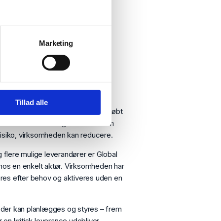
Marketing
r virksomheden
Tillad alle
re stykpris end en traditionelt støbt
ærdien ikke først og fremmest i en
isiko, virksomheden kan reducere.
 flere mulige leverandører er Global
hos en enkelt aktør. Virksomheden har
leres efter behov og aktiveres uden en
, der kan planlægges og styres – frem
r en kritisk leverance udebliver.