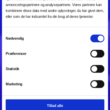
DANSK INDUSTRIS INNOVATIONSPARTNER
annonceringspartnere og analysepartnere. Vores partnere kan
kombinere disse data med andre oplysninger, du har givet dem,
Produktinnovation gennem
eller som de har indsamlet fra din brug af deres tjenester.
ny
teknologi
Samtykkevalg
Nødvendig
Sammen implementerer vi den teknologi, der skaber
mest forretning for din virksomhed. Vi behersker alt fra
Additive Manufacturing (AM), AI, nye materialer og
Præferencer
automatisering — og kommer med specialudviklede
digitale værktøjer.
Statistik
Få et gratis tech-tjek
Marketing
Se hvad vi tilbyder
Tillad alle