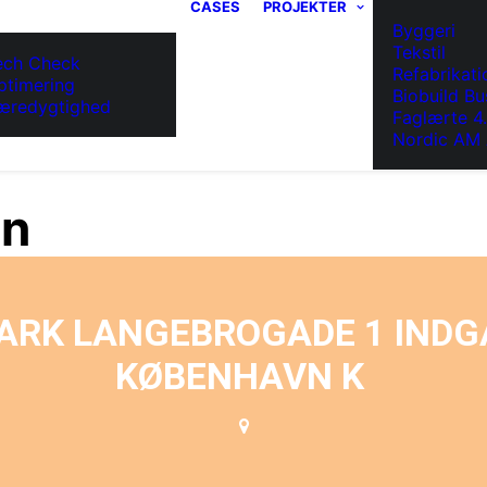
CASES
PROJEKTER
Byggeri
Tekstil
ech Check
Refabrikati
ptimering
Biobuild Bu
æredygtighed
Faglærte 4
Nordic AM 
on
ARK LANGEBROGADE 1 INDGA
KØBENHAVN K