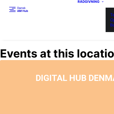
RÅDGIVNING
T
O
B
Events at this locati
DIGITAL HUB DENM