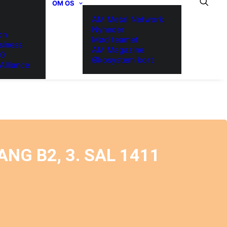
OM OS
AM Metal Network
Nyheder
on
Mød teamet
siness
AM Magazine
.0
Økosystem kort
Alliance
NG B2, 3. SAL 1411