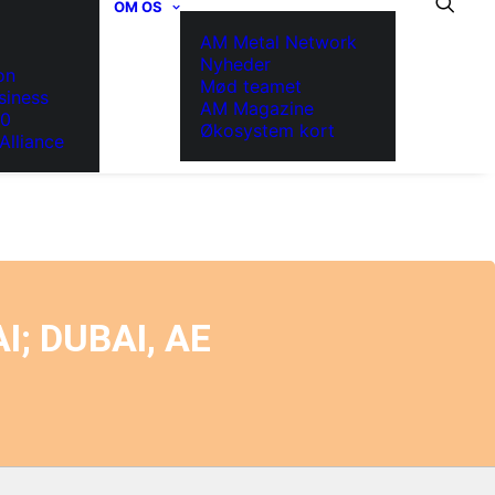
OM OS
AM Metal Network
Nyheder
on
Mød teamet
siness
AM Magazine
.0
Økosystem kort
Alliance
; DUBAI, AE