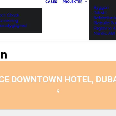
CASES
PROJEKTER
Byggeri
Tekstil
ech Check
Refabrikati
ptimering
Biobuild Bu
æredygtighed
Faglærte 4
Nordic AM 
on
E DOWNTOWN HOTEL, DUBAI