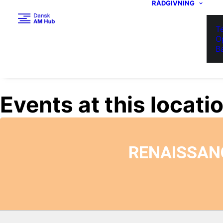
RÅDGIVNING
T
O
B
Events at this locati
RENAISSANC