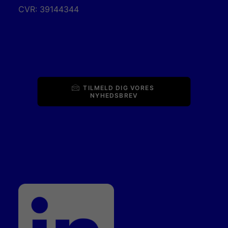
CVR: 39144344
TILMELD DIG VORES 
NYHEDSBREV