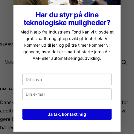
Har du styr på dine
teknologiske muligheder?
Med hjælp fra Industriens Fond kan vi tilbyde et
gratis, uafhængigt og uvildigt tech-tjek. Vi
SEARCH
kommer ud til jer, og på tre timer kommer vi
igennem, hvor det er smart at starte jeres AI-,
AM- eller automatiseringsudvikling.
OM DANSK AM HUB
Dansk AM Hub er Danmarks nationale samlingspunkt for
additiv produktion (AM – Additive Manufacturing). Vi vil
Ja tak, kontakt mig
gøre Danmark verdensførende i at anvende AM til
bæredygtighed og hjælper danske