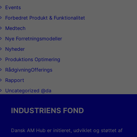
Events
Forbedret Produkt & Funktionalitet
Medtech
Nye Forretningsmodeller
Nyheder
Produktions Optimering
RådgivningOfferings
Rapport
Uncategorized @da
INDUSTRIENS FOND
Dansk AM Hub er initieret, udviklet og støttet af