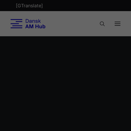
[GTranslate]
Tech Check
Optimering
Events by this organizer
Bæredygtighed
Byggeri
Tekstil
AMERICA MAKES
Refabrikation
Biobuild Business
Faglærte 4.0
Nordic AM Alliance
AM Metal Network
EVENTS BY THIS ORGANIZER
Nyheder
Mød teamet
AM Magazine