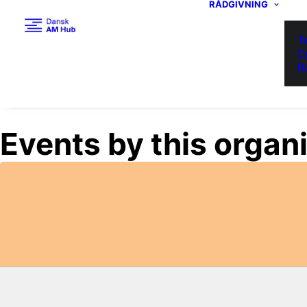
RÅDGIVNING
T
O
B
Events by this organ