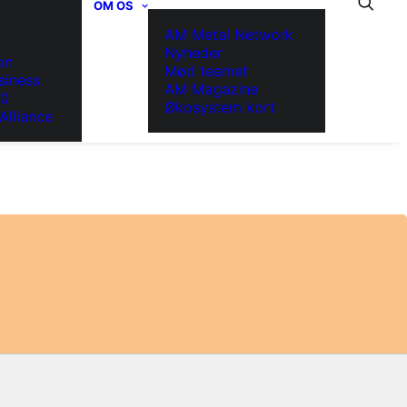
OM OS
AM Metal Network
Nyheder
on
Mød teamet
siness
AM Magazine
.0
Økosystem kort
Alliance