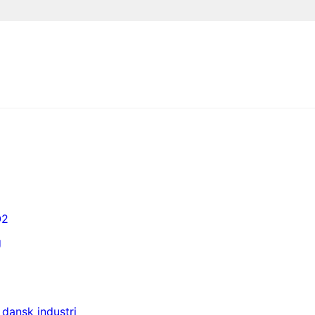
O2
g
 dansk industri