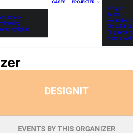
CASES
PROJEKTER
Byggeri
Tekstil
ech Check
Refabrikati
ptimering
Biobuild Bu
æredygtighed
Faglærte 4
Nordic AM 
izer
DESIGNIT
EVENTS BY THIS ORGANIZER