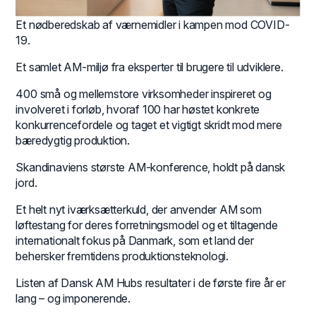
Et nødberedskab af værnemidler i kampen mod COVID-
19.
Et samlet AM-miljø fra eksperter til brugere til udviklere.
400 små og mellemstore virksomheder inspireret og
involveret i forløb, hvoraf 100 har høstet konkrete
konkurrencefordele og taget et vigtigt skridt mod mere
bæredygtig produktion.
Skandinaviens største AM-konference, holdt på dansk
jord.
Et helt nyt iværksætterkuld, der anvender AM som
løftestang for deres forretningsmodel og et tiltagende
internationalt fokus på Danmark, som et land der
behersker fremtidens produktionsteknologi.
Listen af Dansk AM Hubs resultater i de første fire år er
lang – og imponerende.