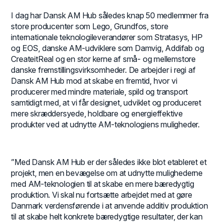
I dag har Dansk AM Hub således knap 50 medlemmer fra
store producenter som Lego, Grundfos, store
internationale teknologileverandører som Stratasys, HP
og EOS, danske AM-udviklere som Damvig, Addifab og
CreateitReal og en stor kerne af små- og mellemstore
danske fremstillingsvirksomheder. De arbejder i regi af
Dansk AM Hub mod at skabe en fremtid, hvor vi
producerer med mindre materiale, spild og transport
samtidigt med, at vi får designet, udviklet og produceret
mere skræddersyede, holdbare og energieffektive
produkter ved at udnytte AM-teknologiens muligheder.
”Med Dansk AM Hub er der således ikke blot etableret et
projekt, men en bevægelse om at udnytte mulighederne
med AM-teknologien til at skabe en mere bæredygtig
produktion. Vi skal nu fortsætte arbejdet med at gøre
Danmark verdensførende i at anvende additiv produktion
til at skabe helt konkrete bæredygtige resultater, der kan