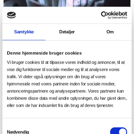
Samtykke
Detaljer
Om
Denne hjemmeside bruger cookies
15.12.2025
Vi bruger cookies til at tilpasse vores indhold og annoncer, til at
Cirkularitet i Produktionshallen: Nyt
vise dig funktioner til sociale medier og til at analysere vores
projekt sætter fokus på
trafik. Vi deler også oplysninger om din brug af vores
levetidsforlængelse i industrien
hjemmeside med vores partnere inden for sociale medier,
annonceringspartnere og analysepartnere. Vores partnere kan
kombinere disse data med andre oplysninger, du har givet dem,
eller som de har indsamlet fra din brug af deres tjenester.
NYHEDER
Samtykkevalg
Nødvendig