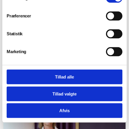
Præferencer
Statistik
01.12.2025
Marketing
Velbesøgt Åbent Hus hos 3D Infill: Masser
af nysgerrighed omkring 3D-print
Tillad alle
Tillad valgte
NYHEDER
Afvis