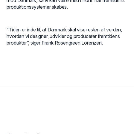
mod Danmark, så vi kan være med i front, når fremtidens
produktionssystemer skabes.
”Tiden er inde til, at Danmark skal vise resten af verden,
hvordan vi designer, udvikler og producerer fremtidens
produkter”, siger Frank Rosengreen Lorenzen.