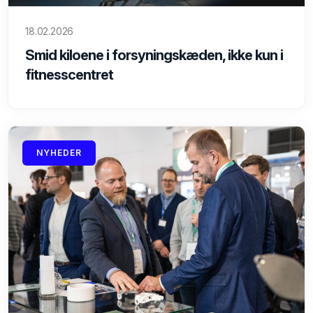
18.02.2026
Smid kiloene i forsyningskæden, ikke kun i
fitnesscentret
NYHEDER