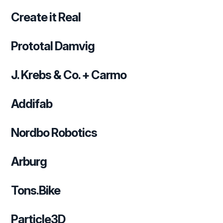
Create it Real
Prototal Damvig
J. Krebs & Co. + Carmo
Addifab
Nordbo Robotics
Arburg
Tons.Bike
Particle3D