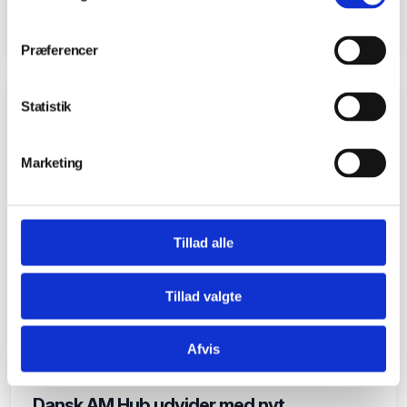
tekstilaffald til 3D-print
Præferencer
Statistik
NYHEDER
Marketing
Tillad alle
Tillad valgte
Afvis
10.07.2025
Dansk AM Hub udvider med nyt