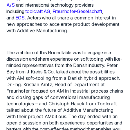
A/S
and international technology providers
including
toolcraft AG
,
Fraunhofer-Gesellschaft
,
and
EOS.
Actors who all s
hare a common interest in
new approaches to accelerate product development
with Additive Manufacturing.
The ambition of this Roundtable was to engage in a
discussion and share experience on soft tooling with like-
minded representatives from the Danish industry. Peter
Bay from J. Krebs & Co. talked about the p
ossibilities
with AM soft-tooling from a Danish hybrid approach.
Dr.-Ing. Kristian Arntz, Head of Department at
Fraunhofer focused on
AM in industrial process chains
and closing gaps of conventional manufacturing
technologies – and Christoph Hauck from Toolcraft
talked about the future of Additive Manufacturing
with their project
AMbitious. The day ended with an
open discussion on
both experiences, opportunities and
barriers with the cost-effective method that enables you