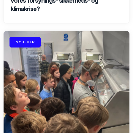
vores forsynings- sikkerheds- og
klimakrise?
NYHEDER