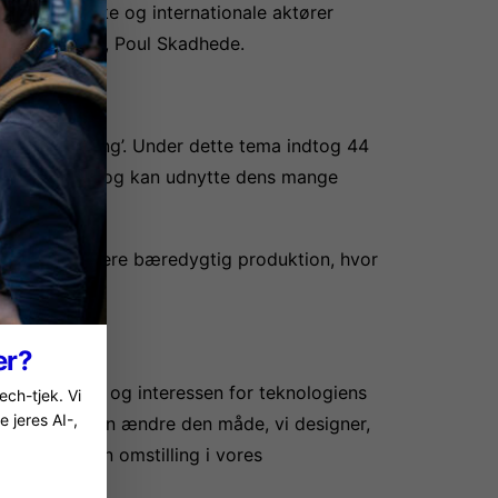
 både danske og internationale aktører
 Dansk AM Hub, Poul Skadhede.
e manufacturing’. Under dette tema indtog 44
-teknologien og kan udnytte dens mange
turing til mere bæredygtig produktion, hvor
mindre CO2.
er?
ig at miljøet og interessen for teknologiens
ech-tjek. Vi
 jeres AI-,
teknologier kan ændre den måde, vi designer,
rage til grøn omstilling i vores