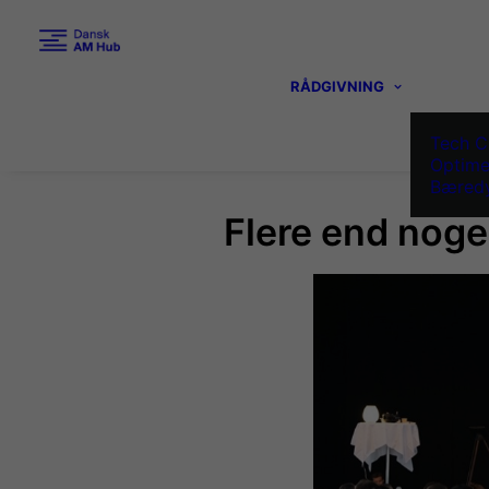
RÅDGIVNING
Tech C
Optime
Bæredy
Flere end noge