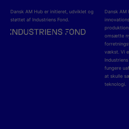
Dansk AM Hub er initieret, udviklet og
Dansk AM H
støttet af Industriens Fond.
innovation
produktion
omsætte ny
forretning
vækst. Vi e
Industriens
fungere ua
at skulle s
teknologi.