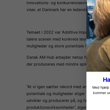
innovations- og konkurrenceevne i produkti
viser, at Danmark har en ledende rolle, når
Temaet i 2022 var ‘Additive Impact – additiv
talere scenen med konkrete løsninger og in
muligheder og store potentiale i forhold til
Dansk AM Hub arbejder netop for at gøre Da
der produceres med mindre spild, bruges mi
Ha
”At vi igen sætter rekord med antallet af gæs
Med hjælp f
kommer ud 
potentiale og muligheder stiger næsten dagli
udvikler og producerer på, og her er 3D print
produktionsvirksomheder”, siger direktør i