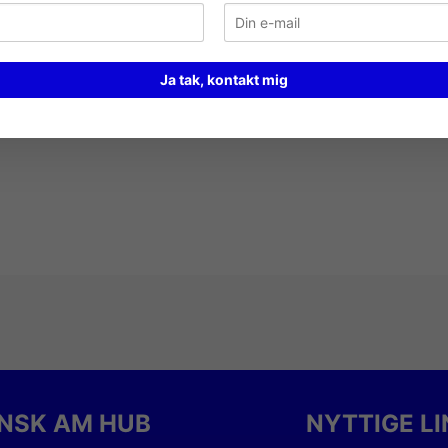
triens Fond.
Ja tak, kontakt mig
NSK AM HUB
NYTTIGE L