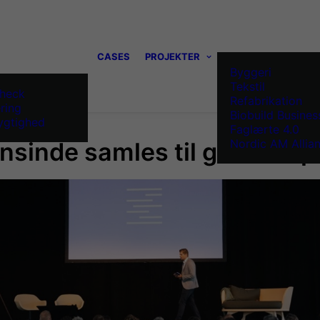
CASES
PROJEKTER
Byggeri
Tekstil
heck
Refabrikation
ring
Biobuild Busines
gtighed
Faglærte 4.0
Nordic AM Allia
nsinde samles til grøn 3D p