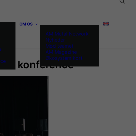
OM OS
AM Metal Network
Nyheder
Mød teamet
s
AM Magazine
Økosystem kort
nce
rint konference