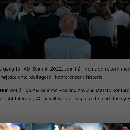
ns gang for AM Summit 2022, som i år igen slog rekord me
 højeste antal deltagere i konferencens historie.
ub det årlige AM Summit – Skandinaviens største konferen
le 44 talere og 45 udstillere, der inspirerede med den nyes
ssere en vigtig og aktuel udfordring ved at tale bæredygt