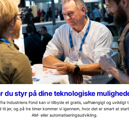
onsvirksomheder. Den stigende interesse og engagement fra
 det gælder nye teknologier”, siger bestyrelsesformand for
e manufacturing and 3D printing as a driver for sustainabl
spiration til, hvordan virksomheder kommer i gang med AM
 en mere bæredygtig produktion.
nmark verdensførende i netop at anvende additive manufac
ndre materiale, er mindre behov for transport og udledes 
r du styr på dine teknologiske mulighed
ter til AM Summit bekræfter, hvad vi dagligt oplever – neml
ra Industriens Fond kan vi tilbyde et gratis, uafhængigt og uvildigt t
til jer, og på tre timer kommer vi igennem, hvor det er smart at starte
gt, og at stadigt flere får øjnene op for teknologien. Nye 
AM- eller automatiseringsudvikling.
 en afgørende teknologi til at skabe positiv udvikling og bid
 Dansk AM Hub, Frank Rosengreen Lorenzen.