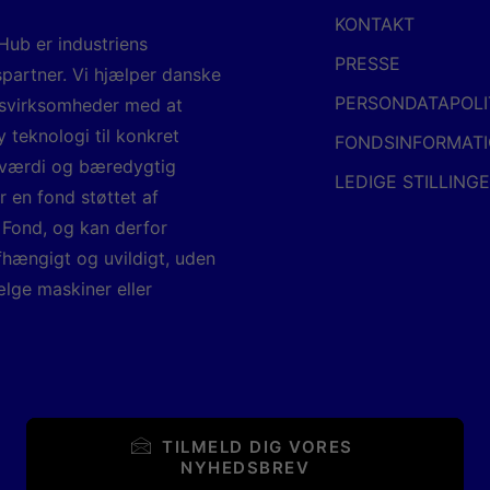
KONTAKT
ub er industriens
PRESSE
spartner. Vi hjælper danske
PERSONDATAPOLI
svirksomheder med at
 teknologi til konkret
FONDSINFORMAT
sværdi og bæredygtig
LEDIGE STILLING
r en fond støttet af
 Fond, og kan derfor
fhængigt og uvildigt, uden
ælge maskiner eller
TILMELD DIG VORES 
NYHEDSBREV