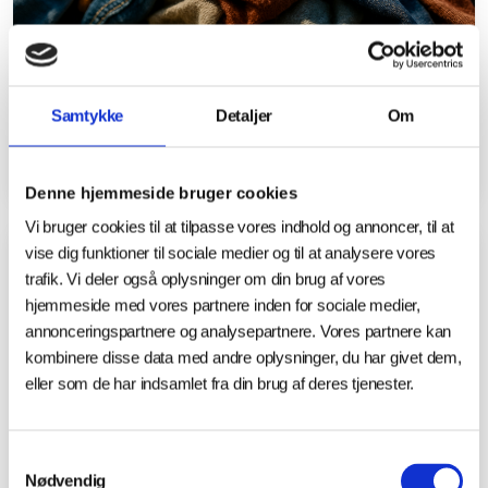
12.08.2025
Samtykke
Detaljer
Om
Tex2AM: Nyt dansk projekt vil forvandle
tekstilaffald til 3D-print
Denne hjemmeside bruger cookies
Vi bruger cookies til at tilpasse vores indhold og annoncer, til at
vise dig funktioner til sociale medier og til at analysere vores
NYHEDER
trafik. Vi deler også oplysninger om din brug af vores
hjemmeside med vores partnere inden for sociale medier,
annonceringspartnere og analysepartnere. Vores partnere kan
kombinere disse data med andre oplysninger, du har givet dem,
eller som de har indsamlet fra din brug af deres tjenester.
Samtykkevalg
Nødvendig