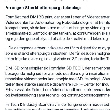
Arrangør: Stærkt efterspurgt teknologi
Formålet med DM i 3D print, der er sat i søen af Videnscente
Videnscenter for Automation og Robotteknologi, er at fremti
kompetencer, så de kan være med til at bringe ny viden og i
arbejdsmarked. Samtidig er det tanken, at konkurrencen skal u
og øge den generelle lyst til at arbejde kreativt med teknologi.
– De deltagende erhvervsskoleelever får mulighed for at dygtig
som er stærkt efterspurgt i industrien. De får desuden muligh
teknologiske evner og i øvrigt vinde en 3D printer, fortæller T
DM i 3D print udspiller sig i området 3D TECH, der samler br
besøgende mulighed for at møde udstillere og få inspiration 
respektive virksomheder kan arbejde med 3D-teknologi. Såv
tæller flere stærke samarbejdspartnere i CFI – Center for I
Erhvervsskole. Fokus i området er blandt andet på leverandør
og kvalitetssikring samt tegning- og konstruktionsprogrammer
Hi Tech & Industry Scandinavia, der fungerer som mødested 
beskæftiger sig med sektorerne automation & robotter, maskin