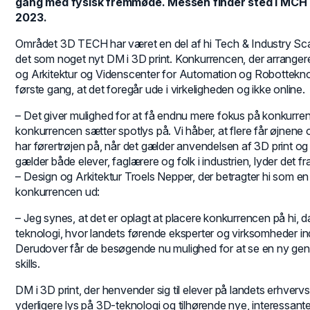
gang med fysisk fremmøde. Messen finder sted i MCH 
2023.
Området 3D TECH har været en del af hi Tech & Industry Scan
det som noget nyt DM i 3D print. Konkurrencen, der arrange
og Arkitektur og Videnscenter for Automation og Robotteknol
første gang, at det foregår ude i virkeligheden og ikke online.
– Det giver mulighed for at få endnu mere fokus på konkurre
konkurrencen sætter spotlys på. Vi håber, at flere får øjnene op
har førertrøjen på, når det gælder anvendelsen af 3D print og
gælder både elever, faglærere og folk i industrien, lyder det 
– Design og Arkitektur Troels Nepper, der betragter hi som en 
konkurrencen ud:
– Jeg synes, at det er oplagt at placere konkurrencen på hi,
teknologi, hvor landets førende eksperter og virksomheder ind
Derudover får de besøgende nu mulighed for at se en ny gene
skills.
DM i 3D print, der henvender sig til elever på landets erhvervs
yderligere lys på 3D-teknologi og tilhørende nye, interessant